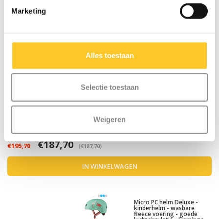
roze
Marketing
Micro bel roze
Alles toestaan
Micro LED lampje deluxe
Roze
Selectie toestaan
Roze eenhoorn bundel
Weigeren
€8,00 KORTING
€187,70
€195,70
(€187,70)
IN WINKELWAGEN
Micro PC helm Deluxe -
kinderhelm - wasbare
fleece voering - goede