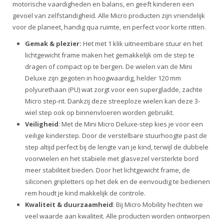
motorische vaardigheden en balans, en geeft kinderen een
gevoel van zelfstandigheid. Alle Micro producten zijn vriendelijk
voor de planeet, handig qua ruimte, en perfect voor korte ritten.
Gemak & plezier:
Het met 1 klik uitneembare stuur en het
lichtgewicht frame maken het gemakkelijk om de step te
dragen of compact op te bergen. De wielen van de Mini
Deluxe zijn gegoten in hoogwaardig, helder 120 mm
polyurethaan (PU) wat zorgt voor een supergladde, zachte
Micro step-rit. Dankzij deze streeploze wielen kan deze 3-
wiel step ook op binnenvloeren worden gebruikt.
Veiligheid
: Met de Mini Micro Deluxe-step kies je voor een
veilige kinderstep. Door de verstelbare stuurhoogte past de
step altijd perfect bij de lengte van je kind, terwijl de dubbele
voorwielen en het stabiele met glasvezel versterkte bord
meer stabiliteit bieden. Door het lichtgewicht frame, de
siliconen gripletters op het dek en de eenvoudig te bedienen
rem houdt je kind makkelijk de controle.
Kwaliteit & duurzaamheid
: Bij Micro Mobility hechten we
veel waarde aan kwaliteit. Alle producten worden ontworpen