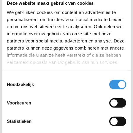
Scootaheadz eenhoorn
Micro bel roze
Deze website maakt gebruik van cookies
roze
We gebruiken cookies om content en advertenties te
€21,95
€10,95
personaliseren, om functies voor social media te bieden
en om ons websiteverkeer te analyseren. Ook delen we
informatie over uw gebruik van onze site met onze
partners voor social media, adverteren en analyse. Deze
partners kunnen deze gegevens combineren met andere
Productbundel
informatie die u aan ze heeft verstrekt of die ze hebben
verzameld op basis van uw gebruik van hun services.
Micro PC helm Deluxe -
kinderhelm - wasbare
fleece voering - goede
luchtcirculatie - Framboos
Toestemmingsselectie
roze
Noodzakelijk
S (48-53 cm)
Voorkeuren
Micro step linten
regenboog
Statistieken
+
Scootaheadz eenhoorn