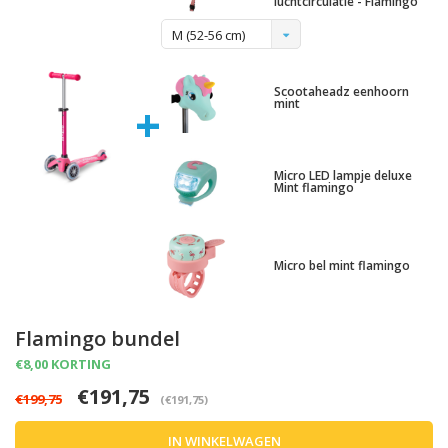
luchtcirculatie - Flamingo
M (52-56 cm)
Scootaheadz eenhoorn
+
mint
Micro LED lampje deluxe
Mint flamingo
Micro bel mint flamingo
Flamingo bundel
€8,00 KORTING
€191,75
€199,75
(€191,75)
IN WINKELWAGEN