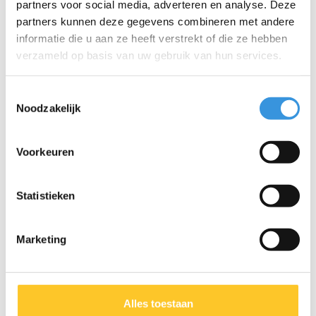
partners voor social media, adverteren en analyse. Deze
partners kunnen deze gegevens combineren met andere
informatie die u aan ze heeft verstrekt of die ze hebben
verzameld op basis van uw gebruik van hun services.
Toestemmingsselectie
Noodzakelijk
Micro flessenhouder
Micro flessenhouder 2-
Mini/Maxi oranje
wiel step oranje
€7,95
€7,95
Voorkeuren
€12,95
€12,95
Statistieken
Marketing
Alles toestaan