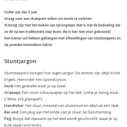
Ouder zijn dan 5 jaar
Graag naar een skatepark willen om stunts te oefenen
Al bezig zijn met het maken van sprongetjes (het is niet de bedoeling dat
ze dit op een traditionele step doen, die is hier niet voor gebouwd)
Hun kamer vol hebben gehangen met afbeeldingen van stuntsteppers en
op youtube stuntvideos kijken
Stuntjargon
Stuntsteppers bezigen hun eigen jargon. De termen zijn altijd in het
Engels. Hieronder een spoedcursus:
Deck:
Het gedeelte waar je op staat
Griptape:
Een soort schuurpapier op het dek, zodat je stevig staat
("
Wow, sick griptape!
")
Handlebar:
Het stuur, meestal van aluminium en altijd uit een stuk.
Bar end:
Een plug aan het einde van je stuur, ter bescherming.
Peg:
Buisje dat zijwaarts op het wiel wordt geschroefd, waar je op
kunt staan voor tricks.