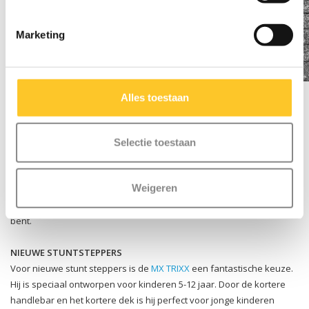
Marketing
Alles toestaan
MX rider Rik Stam
Hoe kies ik de juiste stuntstep?
Selectie toestaan
Onze MX range stuntsteppen zijn ontwerpen door enkele van 's
Weigeren
werelds top riders. Ze zijn allemaal gebouwd met de Zwitserse
aandacht voor kwaliteit en precisie die je van Micro step gewend
bent.
NIEUWE STUNTSTEPPERS
Voor nieuwe stunt steppers is de
MX TRIXX
een fantastische keuze.
Hij is speciaal ontworpen voor kinderen 5-12 jaar. Door de kortere
handlebar en het kortere dek is hij perfect voor jonge kinderen