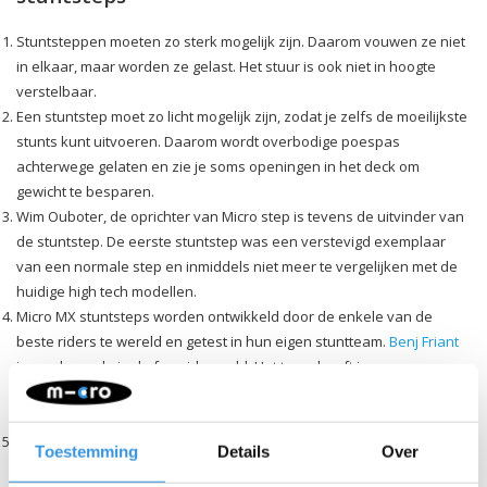
Stuntsteppen moeten zo sterk mogelijk zijn. Daarom vouwen ze niet
in elkaar, maar worden ze gelast. Het stuur is ook niet in hoogte
verstelbaar.
Een stuntstep moet zo licht mogelijk zijn, zodat je zelfs de moeilijkste
stunts kunt uitvoeren. Daarom wordt overbodige poespas
achterwege gelaten en zie je soms openingen in het deck om
gewicht te besparen.
Wim Ouboter, de oprichter van Micro step is tevens de uitvinder van
de stuntstep. De eerste stuntstep was een verstevigd exemplaar
van een normale step en inmiddels niet meer te vergelijken met de
huidige high tech modellen.
Micro MX stuntsteps worden ontwikkeld door de enkele van de
beste riders te wereld en getest in hun eigen stuntteam.
Benj Friant
is een legende in de freeride world. Het team heeft jaren aan
ervaring en is up to date met de laatste ontwikkelingen. In Nederland
wordt MX vertegenwoordigd door
Rik Stam
.
Alle MX stunt steppen worden uitsluitend gemaakt van zeer
Toestemming
Details
Over
hoogwaardige componenten en heel grondig getest.