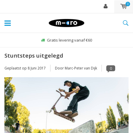
0
 levering vanaf €60
Zo-vr voor 22:00 b
Stuntsteps uitgelegd
Geplaatst op
8 Juni 2017
Door Marc-Peter van Dijk
0