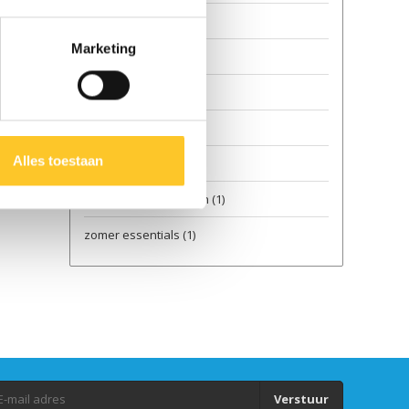
Step voor kinderen
(1)
Marketing
Step voor kleuters
(1)
Step voor peuters
(1)
stressvrij reizen
(1)
Alles toestaan
Stuntstep kopen
(1)
vakantie met kinderen
(1)
zomer essentials
(1)
Verstuur