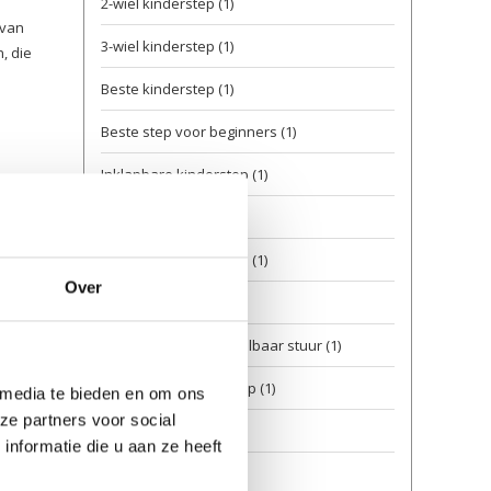
2-wiel kinderstep
(1)
 van
3-wiel kinderstep
(1)
, die
Beste kinderstep
(1)
Beste step voor beginners
(1)
Inklapbare kinderstep
(1)
Kinderstep gids
(1)
Kinderstep keuzehulp
(1)
Over
Kinderstep kopen
(1)
Kinderstep met verstelbaar stuur
(1)
Lichtgewicht kinderstep
(1)
 media te bieden en om ons
ze partners voor social
slim reizen
(1)
nformatie die u aan ze heeft
Step vanaf 2 jaar
(1)