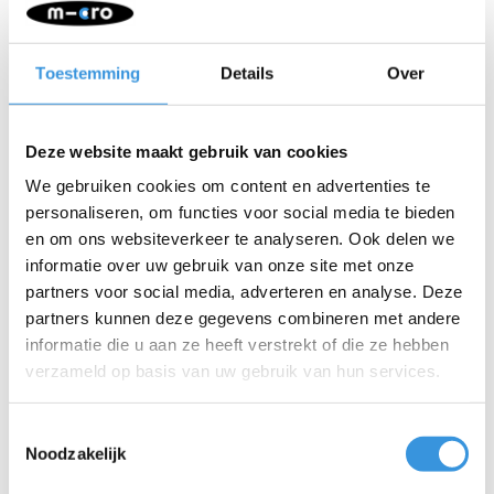
Tags
Toestemming
Details
Over
2-wiel kinderstep
(1)
3-wiel kinderstep
(1)
Deze website maakt gebruik van cookies
Beste kinderstep
(1)
We gebruiken cookies om content en advertenties te
personaliseren, om functies voor social media te bieden
Beste step voor beginners
(1)
en om ons websiteverkeer te analyseren. Ook delen we
Inklapbare kinderstep
(1)
informatie over uw gebruik van onze site met onze
partners voor social media, adverteren en analyse. Deze
Kinderstep gids
(1)
partners kunnen deze gegevens combineren met andere
Kinderstep keuzehulp
(1)
informatie die u aan ze heeft verstrekt of die ze hebben
verzameld op basis van uw gebruik van hun services.
Kinderstep kopen
(1)
Kinderstep met verstelbaar stuur
(1)
Toestemmingsselectie
Noodzakelijk
Lichtgewicht kinderstep
(1)