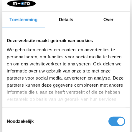
Tags
Toestemming
Details
Over
2-wiel kinderstep
(1)
3-wiel kinderstep
(1)
Deze website maakt gebruik van cookies
Beste kinderstep
(1)
We gebruiken cookies om content en advertenties te
personaliseren, om functies voor social media te bieden
Beste step voor beginners
(1)
en om ons websiteverkeer te analyseren. Ook delen we
Inklapbare kinderstep
(1)
informatie over uw gebruik van onze site met onze
partners voor social media, adverteren en analyse. Deze
Kinderstep gids
(1)
partners kunnen deze gegevens combineren met andere
Kinderstep keuzehulp
(1)
informatie die u aan ze heeft verstrekt of die ze hebben
verzameld op basis van uw gebruik van hun services.
Kinderstep kopen
(1)
Kinderstep met verstelbaar stuur
(1)
Toestemmingsselectie
Noodzakelijk
Lichtgewicht kinderstep
(1)